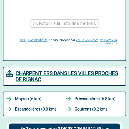
Retour à la liste des métiers
CGU
-
Confidentialité
- Service proposé par
ViteUnDevis.com
-
Vous êtes un
artisan ?
CHARPENTIERS DANS LES VILLES PROCHES
DE RIGNAC
Mayran
(6 km)
Prévinquières
(6.8 km)
Escandolières
(8.8 km)
Goutrens
(9.2 km)