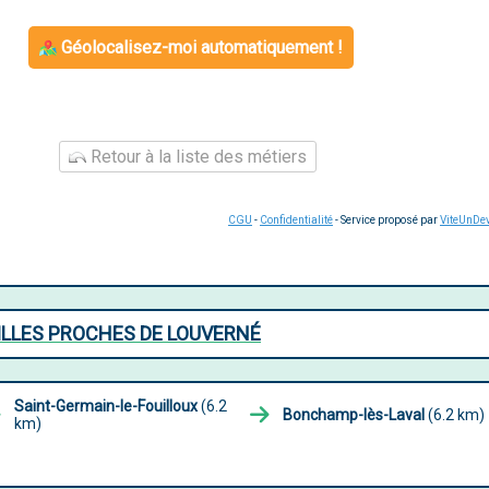
Géolocalisez-moi automatiquement !
Retour à la liste des métiers
CGU
-
Confidentialité
- Service proposé par
ViteUnDe
ILLES PROCHES DE LOUVERNÉ
Saint-Germain-le-Fouilloux
(6.2
Bonchamp-lès-Laval
(6.2 km)
km)