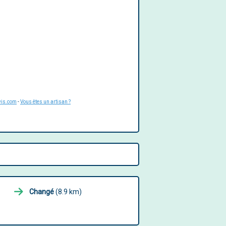
vis.com
-
Vous êtes un artisan ?
Changé
(8.9 km)