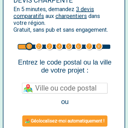
DEVIS CHARPENTE
En 5 minutes, demandez
3 devis
comparatifs
aux
charpentiers
dans
votre région.
Gratuit, sans pub et sans engagement.
1
2
3
4
5
6
7
8
Entrez le code postal ou la ville
de votre projet :
ou
Géolocalisez-moi automatiquement !