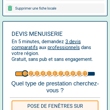
Supprimer une fiche locale
DEVIS MENUISERIE
En 5 minutes, demandez
3 devis
comparatifs
aux
professionnels
dans
votre région.
Gratuit, sans pub et sans engagement.
1
2
3
4
5
6
7
8
9
10
11
Quel type de prestation cherchez-
vous ?
POSE DE FENÊTRES SUR