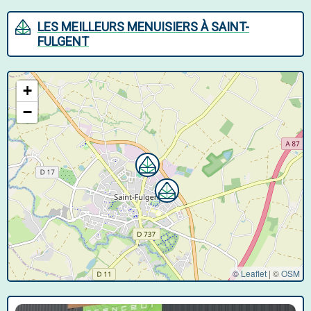
LES MEILLEURS MENUISIERS À SAINT-
FULGENT
+
−
© Leaflet
|
©
OSM