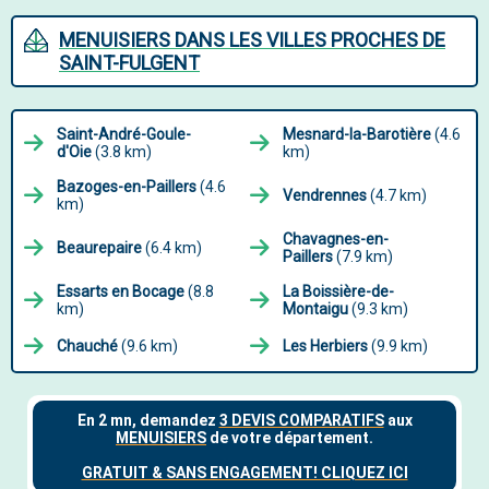
MENUISIERS DANS LES VILLES PROCHES DE
SAINT-FULGENT
Saint-André-Goule-
Mesnard-la-Barotière
(4.6
d'Oie
(3.8 km)
km)
Bazoges-en-Paillers
(4.6
Vendrennes
(4.7 km)
km)
Chavagnes-en-
Beaurepaire
(6.4 km)
Paillers
(7.9 km)
Essarts en Bocage
(8.8
La Boissière-de-
km)
Montaigu
(9.3 km)
Chauché
(9.6 km)
Les Herbiers
(9.9 km)